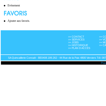
Evènement
Ajouter aux favoris.
>> CONTACT
>> 
>> SERVICES
>> V
>> JOBS
>> M
>> HISTORIQUE
>> C
>> PLAN D ACCES
SA Quincaillerie Conradt - BE0408.189.262 - 44 Rue de la Paix 4800 Verviers Tél: 087
Pow