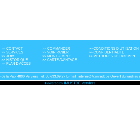
>> CONTACT
>> COMMANDER
>> CONDITIONS D UTIISATION
>> SERVICES
>> VOIR PANIER
>> CONFIDENTIALITE
>> JOBS
>> MON COMPTE
>> METHODES DE PAYEMENT
>> HISTORIQUE
>> CARTE AVANTAGE
>> PLAN D ACCES
de la Paix 4800 Verviers Tél: 087/33.09.27 E-mail : internet@conradt.be Ouvert du lundi au 
IMUSTBE
Verviers
Powered by