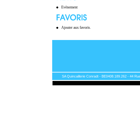
Evènement
Ajouter aux favoris.
SA Quincaillerie Conradt - BE0408.189.262 - 44 Rue 