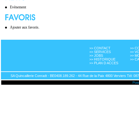
Evènement
Ajouter aux favoris.
>> CONTACT
>> 
>> SERVICES
>> V
>> JOBS
>> M
>> HISTORIQUE
>> C
>> PLAN D ACCES
SA Quincaillerie Conradt - BE0408.189.262 - 44 Rue de la Paix 4800 Verviers Tél: 087
Pow