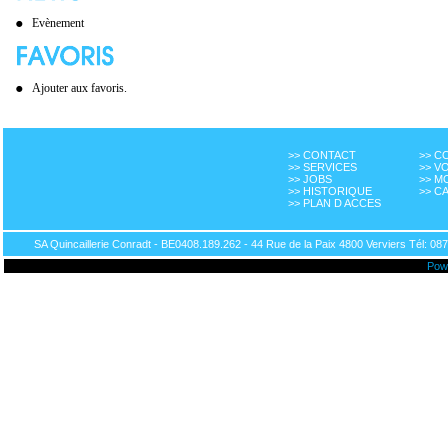
Evènement
Ajouter aux favoris.
>> CONTACT
>> 
>> SERVICES
>> V
>> JOBS
>> M
>> HISTORIQUE
>> C
>> PLAN D ACCES
SA Quincaillerie Conradt - BE0408.189.262 - 44 Rue de la Paix 4800 Verviers Tél: 087
Pow