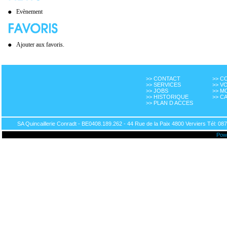
Evènement
Ajouter aux favoris.
>> CONTACT
>> 
>> SERVICES
>> V
>> JOBS
>> M
>> HISTORIQUE
>> C
>> PLAN D ACCES
SA Quincaillerie Conradt - BE0408.189.262 - 44 Rue de la Paix 4800 Verviers Tél: 087
Pow