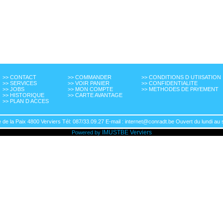
>> CONTACT
>> COMMANDER
>> CONDITIONS D UTIISATION
>> SERVICES
>> VOIR PANIER
>> CONFIDENTIALITE
>> JOBS
>> MON COMPTE
>> METHODES DE PAYEMENT
>> HISTORIQUE
>> CARTE AVANTAGE
>> PLAN D ACCES
de la Paix 4800 Verviers Tél: 087/33.09.27 E-mail : internet@conradt.be Ouvert du lundi au 
IMUSTBE
Verviers
Powered by