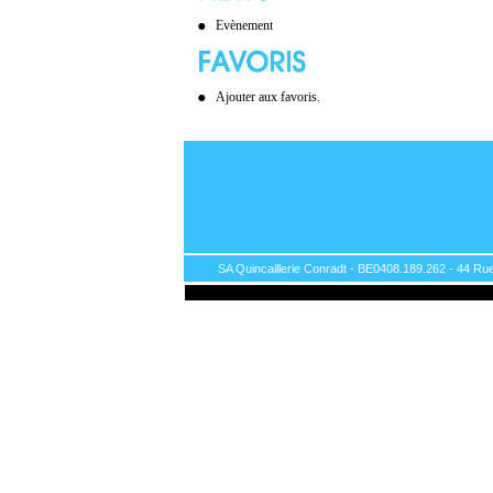
Evènement
Ajouter aux favoris.
SA Quincaillerie Conradt - BE0408.189.262 - 44 Rue 