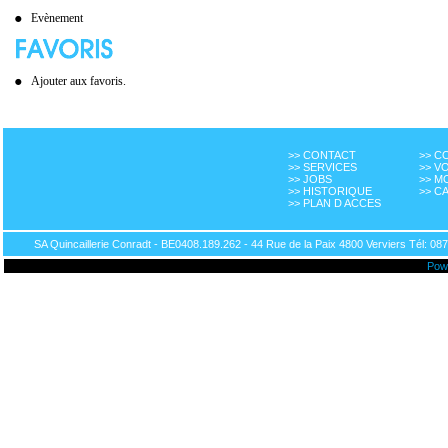
Evènement
Ajouter aux favoris.
>> CONTACT
>> 
>> SERVICES
>> V
>> JOBS
>> M
>> HISTORIQUE
>> C
>> PLAN D ACCES
SA Quincaillerie Conradt - BE0408.189.262 - 44 Rue de la Paix 4800 Verviers Tél: 087
Pow