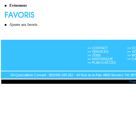
Evènement
Ajouter aux favoris.
>> CONTACT
>> 
>> SERVICES
>> V
>> JOBS
>> M
>> HISTORIQUE
>> C
>> PLAN D ACCES
SA Quincaillerie Conradt - BE0408.189.262 - 44 Rue de la Paix 4800 Verviers Tél: 087
Pow