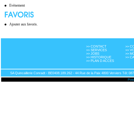
Evènement
Ajouter aux favoris.
>> CONTACT
>> 
>> SERVICES
>> V
>> JOBS
>> M
>> HISTORIQUE
>> C
>> PLAN D ACCES
SA Quincaillerie Conradt - BE0408.189.262 - 44 Rue de la Paix 4800 Verviers Tél: 087
Pow