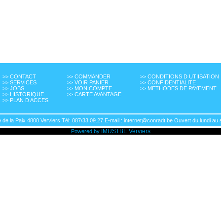
>> CONTACT
>> COMMANDER
>> CONDITIONS D UTIISATION
>> SERVICES
>> VOIR PANIER
>> CONFIDENTIALITE
>> JOBS
>> MON COMPTE
>> METHODES DE PAYEMENT
>> HISTORIQUE
>> CARTE AVANTAGE
>> PLAN D ACCES
de la Paix 4800 Verviers Tél: 087/33.09.27 E-mail : internet@conradt.be Ouvert du lundi au 
IMUSTBE
Verviers
Powered by