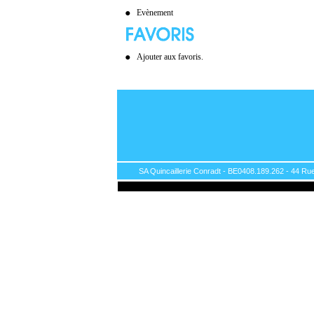
Evènement
Ajouter aux favoris.
SA Quincaillerie Conradt - BE0408.189.262 - 44 Rue 