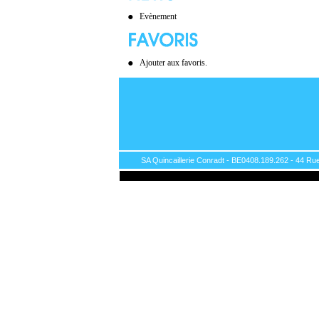
Evènement
Ajouter aux favoris.
SA Quincaillerie Conradt - BE0408.189.262 - 44 Rue 