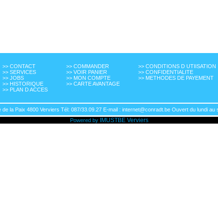
>> CONTACT
>> COMMANDER
>> CONDITIONS D UTIISATION
>> SERVICES
>> VOIR PANIER
>> CONFIDENTIALITE
>> JOBS
>> MON COMPTE
>> METHODES DE PAYEMENT
>> HISTORIQUE
>> CARTE AVANTAGE
>> PLAN D ACCES
de la Paix 4800 Verviers Tél: 087/33.09.27 E-mail : internet@conradt.be Ouvert du lundi au 
IMUSTBE
Verviers
Powered by