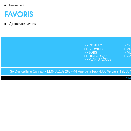
Evènement
Ajouter aux favoris.
>> CONTACT
>> 
>> SERVICES
>> V
>> JOBS
>> M
>> HISTORIQUE
>> C
>> PLAN D ACCES
SA Quincaillerie Conradt - BE0408.189.262 - 44 Rue de la Paix 4800 Verviers Tél: 087
Pow