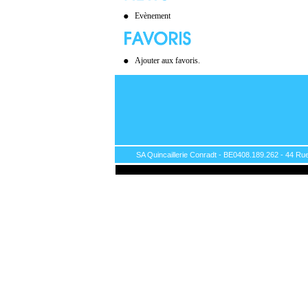
Evènement
Ajouter aux favoris.
SA Quincaillerie Conradt - BE0408.189.262 - 44 Rue 