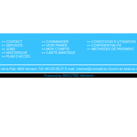
>> CONTACT
>> COMMANDER
>> CONDITIONS D UTIISATION
>> SERVICES
>> VOIR PANIER
>> CONFIDENTIALITE
>> JOBS
>> MON COMPTE
>> METHODES DE PAYEMENT
>> HISTORIQUE
>> CARTE AVANTAGE
>> PLAN D ACCES
de la Paix 4800 Verviers Tél: 087/33.09.27 E-mail : internet@conradt.be Ouvert du lundi au 
IMUSTBE
Verviers
Powered by