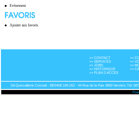
Evènement
Ajouter aux favoris.
>> CONTACT
>> 
>> SERVICES
>> V
>> JOBS
>> M
>> HISTORIQUE
>> C
>> PLAN D ACCES
SA Quincaillerie Conradt - BE0408.189.262 - 44 Rue de la Paix 4800 Verviers Tél: 087
Pow