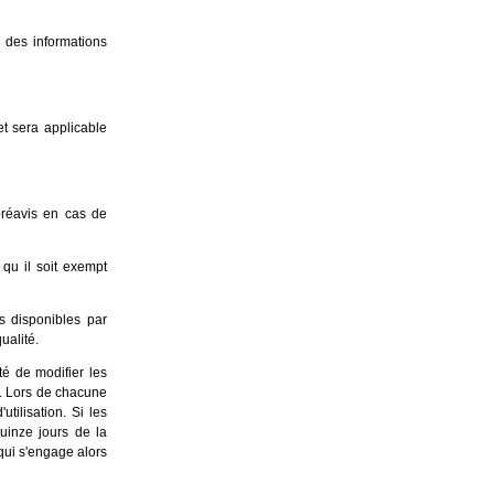
 des informations
t sera applicable
préavis en cas de
 qu il soit exempt
ts disponibles par
ualité.
té de modifier les
on. Lors de chacune
tilisation. Si les
quinze jours de la
qui s'engage alors