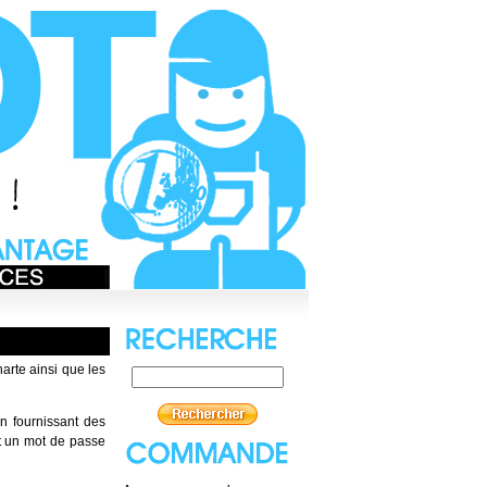
harte ainsi que les
n fournissant des
et un mot de passe