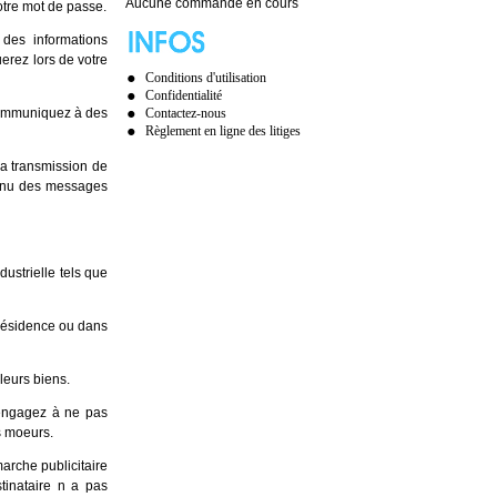
Aucune commande en cours
otre mot de passe.
des informations
erez lors de votre
Conditions d'utilisation
Confidentialité
 communiquez à des
Contactez-nous
Règlement en ligne des litiges
la transmission de
tenu des messages
dustrielle tels que
 résidence ou dans
leurs biens.
 engagez à ne pas
s moeurs.
arche publicitaire
stinataire n a pas