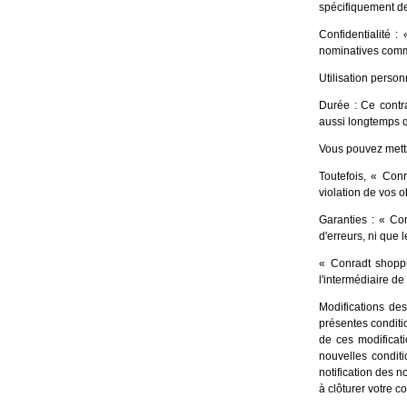
spécifiquement d
Confidentialité 
nominatives commu
Utilisation person
Durée : Ce contr
aussi longtemps q
Vous pouvez mettre
Toutefois, « Con
violation de vos o
Garanties : « Con
d'erreurs, ni que 
« Conradt shoppin
l'intermédiaire de
Modifications des
présentes conditio
de ces modificati
nouvelles conditi
notification des 
à clôturer votre c