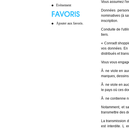
Vous assumez l'en
Evènement
Données personn
nominatives (à sa
inscription.
Ajouter aux favoris.
Conduite de l'uti
tiers.
« Conradt shoppin
vos données. En 
distribués et tran
Vous vous engage
Â· ne viole en auc
marques, dessins, 
Â· ne viole en au
le pays où ces do
Â· ne contienne n
Notamment, et sa
transmettre des d
La transmission d
est interdite. L 