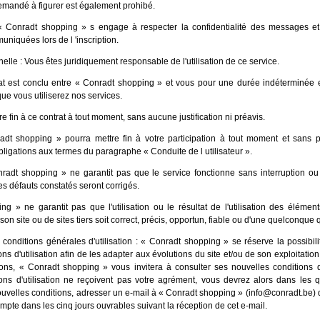
emandé à figurer est également prohibé.
: « Conradt shopping » s engage à respecter la confidentialité des messages et
niquées lors de l 'inscription.
nelle : Vous êtes juridiquement responsable de l'utilisation de ce service.
at est conclu entre « Conradt shopping » et vous pour une durée indéterminée e
ue vous utiliserez nos services.
 fin à ce contrat à tout moment, sans aucune justification ni préavis.
radt shopping » pourra mettre fin à votre participation à tout moment et sans 
bligations aux termes du paragraphe « Conduite de l utilisateur ».
radt shopping » ne garantit pas que le service fonctionne sans interruption ou
les défauts constatés seront corrigés.
g » ne garantit pas que l'utilisation ou le résultat de l'utilisation des élémen
 son site ou de sites tiers soit correct, précis, opportun, fiable ou d'une quelconque q
 conditions générales d'utilisation : « Conradt shopping » se réserve la possibili
ns d'utilisation afin de les adapter aux évolutions du site et/ou de son exploitati
ons, « Conradt shopping » vous invitera à consulter ses nouvelles conditions d'u
ons d'utilisation ne reçoivent pas votre agrément, vous devrez alors dans les 
nouvelles conditions, adresser un e-mail à « Conradt shopping » (info@conradt.be) 
ompte dans les cinq jours ouvrables suivant la réception de cet e-mail.