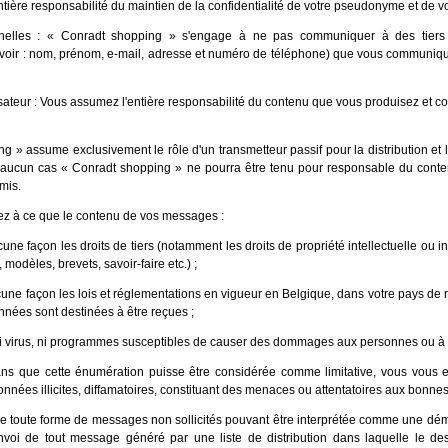
tière responsabilité du maintien de la confidentialité de votre pseudonyme et de v
elles : « Conradt shopping » s'engage à ne pas communiquer à des tiers 
voir : nom, prénom, e-mail, adresse et numéro de téléphone) que vous communiqu
lisateur : Vous assumez l'entière responsabilité du contenu que vous produisez et
g » assume exclusivement le rôle d'un transmetteur passif pour la distribution et 
aucun cas « Conradt shopping » ne pourra être tenu pour responsable du con
smis.
z à ce que le contenu de vos messages :
une façon les droits de tiers (notamment les droits de propriété intellectuelle ou in
modèles, brevets, savoir-faire etc.) ;
cune façon les lois et réglementations en vigueur en Belgique, dans votre pays de
nnées sont destinées à être reçues ;
i virus, ni programmes susceptibles de causer des dommages aux personnes ou à 
ns que cette énumération puisse être considérée comme limitative, vous vous
onnées illicites, diffamatoires, constituant des menaces ou attentatoires aux bonne
e toute forme de messages non sollicités pouvant être interprétée comme une dém
envoi de tout message généré par une liste de distribution dans laquelle le de