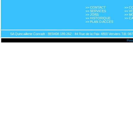
>> CONTACT
>> 
>> SERVICES
>> V
>> JOBS
>> M
>> HISTORIQUE
>> C
>> PLAN D ACCES
SA Quincaillerie Conradt - BE0408.189.262 - 44 Rue de la Paix 4800 Verviers Tél: 087
Pow