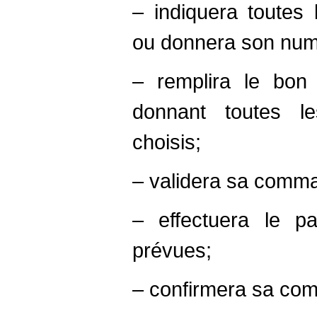
– indiquera toute
ou donnera son numér
– remplira le bo
donnant toutes le
choisis;
– validera sa comman
– effectuera le p
prévues;
– confirmera sa co