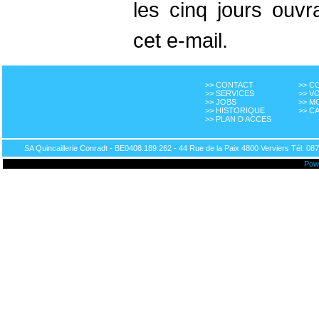
les cinq jours ouvr
cet e-mail.
>> CONTACT
>> 
>> SERVICES
>> V
>> JOBS
>> M
>> HISTORIQUE
>> C
>> PLAN D ACCES
SA Quincaillerie Conradt - BE0408.189.262 - 44 Rue de la Paix 4800 Verviers Tél: 087
Pow