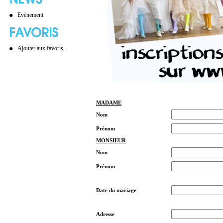
Evènement
Ajouter aux favoris.
MADAME
Nom
Prénom
MONSIEUR
Nom
Prénom
Date du mariage
Adresse