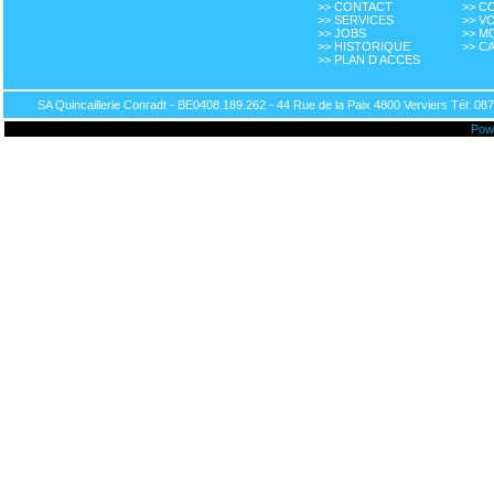
>> CONTACT
>> 
>> SERVICES
>> V
>> JOBS
>> M
>> HISTORIQUE
>> C
>> PLAN D ACCES
SA Quincaillerie Conradt - BE0408.189.262 - 44 Rue de la Paix 4800 Verviers Tél: 087
Pow