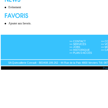
Evènement
Ajouter aux favoris.
>> CONTACT
>> 
>> SERVICES
>> V
>> JOBS
>> M
>> HISTORIQUE
>> C
>> PLAN D ACCES
SA Quincaillerie Conradt - BE0408.189.262 - 44 Rue de la Paix 4800 Verviers Tél: 087
Pow