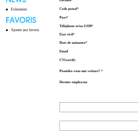
Localité
*
Code postal
*
Evènement
Pays
*
Téléphone et/ou GSM
*
Ajouter aux favoris.
Etat civil
*
Date de naissance
*
Email
CV(word):
Possédez-vous une voiture?
*
Dernier employeur
l