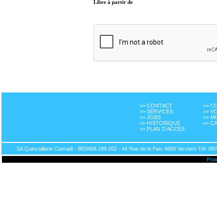
Libre à partir de
>> CONTACT
>> 
>> SERVICES
>> V
>> JOBS
>> M
>> HISTORIQUE
>> C
>> PLAN D ACCES
SA Quincaillerie Conradt - BE0408.189.262 - 44 Rue de la Paix 4800 Verviers Tél: 087
Pow