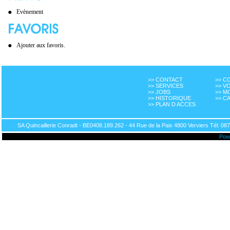
Evènement
Ajouter aux favoris.
>> CONTACT
>> 
>> SERVICES
>> V
>> JOBS
>> M
>> HISTORIQUE
>> C
>> PLAN D ACCES
SA Quincaillerie Conradt - BE0408.189.262 - 44 Rue de la Paix 4800 Verviers Tél: 087
Pow