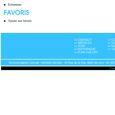
Evènement
Ajouter aux favoris.
>> CONTACT
>> 
>> SERVICES
>> V
>> JOBS
>> M
>> HISTORIQUE
>> C
>> PLAN D ACCES
SA Quincaillerie Conradt - BE0408.189.262 - 44 Rue de la Paix 4800 Verviers Tél: 087
Pow