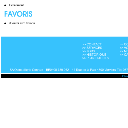
Evènement
Ajouter aux favoris.
>> CONTACT
>> 
>> SERVICES
>> V
>> JOBS
>> M
>> HISTORIQUE
>> C
>> PLAN D ACCES
SA Quincaillerie Conradt - BE0408.189.262 - 44 Rue de la Paix 4800 Verviers Tél: 087
Pow