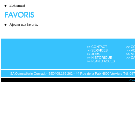
Evènement
Ajouter aux favoris.
>> CONTACT
>> 
>> SERVICES
>> V
>> JOBS
>> M
>> HISTORIQUE
>> C
>> PLAN D ACCES
SA Quincaillerie Conradt - BE0408.189.262 - 44 Rue de la Paix 4800 Verviers Tél: 087
Pow