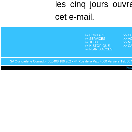
les cinq jours ouvr
cet e-mail.
>> CONTACT
>> 
>> SERVICES
>> V
>> JOBS
>> M
>> HISTORIQUE
>> C
>> PLAN D ACCES
SA Quincaillerie Conradt - BE0408.189.262 - 44 Rue de la Paix 4800 Verviers Tél: 087
Pow