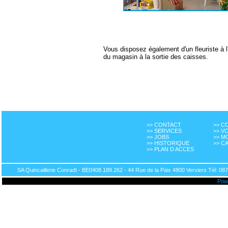
Vous disposez également d'un fleuriste à l'
du magasin à la sortie des caisses.
>> CONTACT
>> 
>> SERVICES
>> V
>> JOBS
>> M
>> HISTORIQUE
>> C
>> PLAN D ACCES
SA Quincaillerie Conradt - BE0408.189.262 - 44 Rue de la Paix 4800 Verviers Tél: 087
Pow