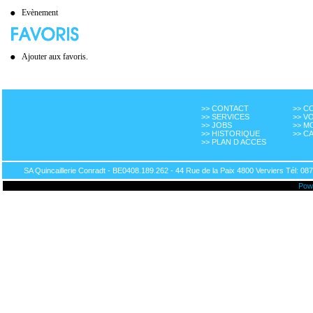
Evènement
Ajouter aux favoris.
>> CONTACT
>> 
>> SERVICES
>> V
>> JOBS
>> M
>> HISTORIQUE
>> C
>> PLAN D ACCES
SA Quincaillerie Conradt - BE0408.189.262 - 44 Rue de la Paix 4800 Verviers Tél: 087
Pow