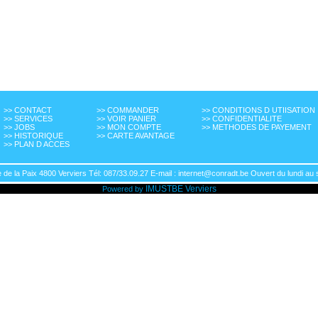
>> CONTACT
>> COMMANDER
>> CONDITIONS D UTIISATION
>> SERVICES
>> VOIR PANIER
>> CONFIDENTIALITE
>> JOBS
>> MON COMPTE
>> METHODES DE PAYEMENT
>> HISTORIQUE
>> CARTE AVANTAGE
>> PLAN D ACCES
de la Paix 4800 Verviers Tél: 087/33.09.27 E-mail : internet@conradt.be Ouvert du lundi au 
IMUSTBE
Verviers
Powered by