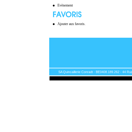
Evènement
Ajouter aux favoris.
SA Quincaillerie Conradt - BE0408.189.262 - 44 Rue 