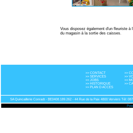
Vous disposez également d'un fleuriste à l'
du magasin à la sortie des caisses.
>> CONTACT
>> 
>> SERVICES
>> V
>> JOBS
>> M
>> HISTORIQUE
>> C
>> PLAN D ACCES
SA Quincaillerie Conradt - BE0408.189.262 - 44 Rue de la Paix 4800 Verviers Tél: 087
Pow