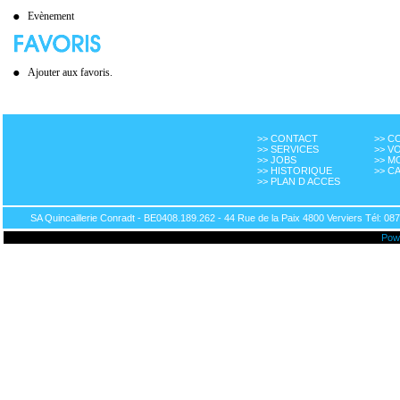
Evènement
Ajouter aux favoris.
>> CONTACT
>> 
>> SERVICES
>> V
>> JOBS
>> M
>> HISTORIQUE
>> C
>> PLAN D ACCES
SA Quincaillerie Conradt - BE0408.189.262 - 44 Rue de la Paix 4800 Verviers Tél: 087
Pow