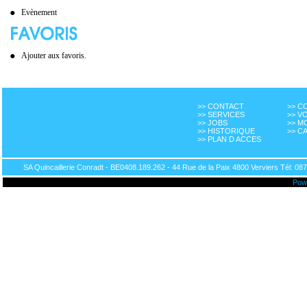
Evènement
Ajouter aux favoris.
>> CONTACT
>> 
>> SERVICES
>> V
>> JOBS
>> M
>> HISTORIQUE
>> C
>> PLAN D ACCES
SA Quincaillerie Conradt - BE0408.189.262 - 44 Rue de la Paix 4800 Verviers Tél: 087
Pow