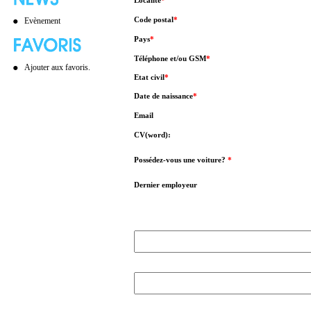
Localité
*
Code postal
*
Evènement
Pays
*
Téléphone et/ou GSM
*
Ajouter aux favoris.
Etat civil
*
Date de naissance
*
Email
CV(word):
Possédez-vous une voiture?
*
Dernier employeur
l