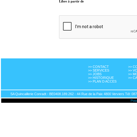
Libre à partir de
>> CONTACT
>> 
>> SERVICES
>> V
>> JOBS
>> M
>> HISTORIQUE
>> C
>> PLAN D ACCES
SA Quincaillerie Conradt - BE0408.189.262 - 44 Rue de la Paix 4800 Verviers Tél: 087
Pow