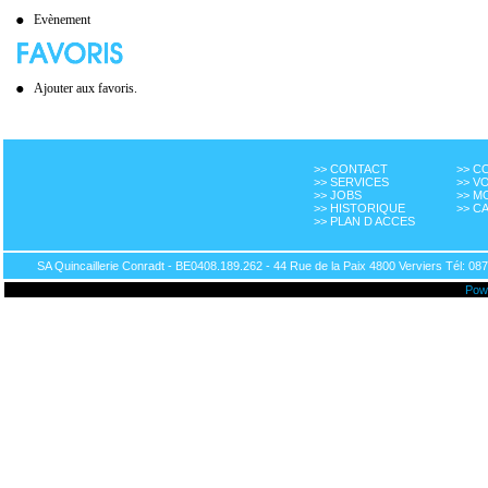
Evènement
Ajouter aux favoris.
>> CONTACT
>> 
>> SERVICES
>> V
>> JOBS
>> M
>> HISTORIQUE
>> C
>> PLAN D ACCES
SA Quincaillerie Conradt - BE0408.189.262 - 44 Rue de la Paix 4800 Verviers Tél: 087
Pow