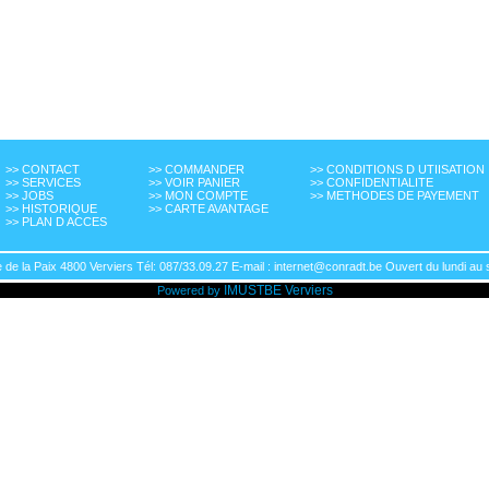
>> CONTACT
>> COMMANDER
>> CONDITIONS D UTIISATION
>> SERVICES
>> VOIR PANIER
>> CONFIDENTIALITE
>> JOBS
>> MON COMPTE
>> METHODES DE PAYEMENT
>> HISTORIQUE
>> CARTE AVANTAGE
>> PLAN D ACCES
de la Paix 4800 Verviers Tél: 087/33.09.27 E-mail : internet@conradt.be Ouvert du lundi au 
IMUSTBE
Verviers
Powered by