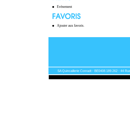
Evènement
Ajouter aux favoris.
SA Quincaillerie Conradt - BE0408.189.262 - 44 Rue 