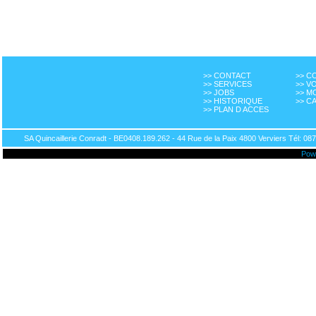
>> CONTACT
>> 
>> SERVICES
>> V
>> JOBS
>> M
>> HISTORIQUE
>> C
>> PLAN D ACCES
SA Quincaillerie Conradt - BE0408.189.262 - 44 Rue de la Paix 4800 Verviers Tél: 087
Pow